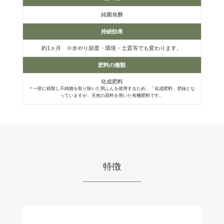
純菌発酵
持続効果
約1ヵ月 ※水やり頻度・環境・土質等でも変わります。
肥料の種類
化成肥料
＊一部に精製し不純物を取り除いた鶏ふんを使用するため、「化成肥料」登録とな
っていますが、天然の原料を用いた有機肥料です。
特徴