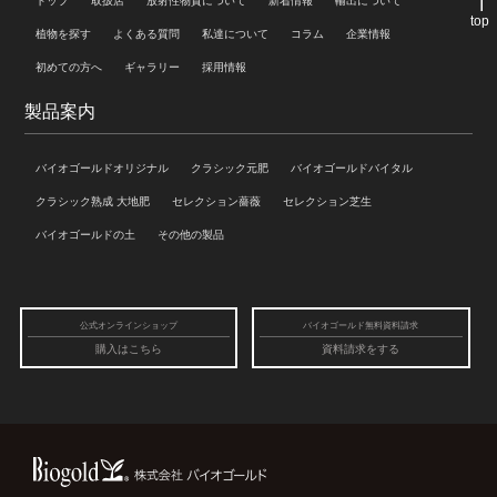
トップ
取扱店
放射性物質について
新着情報
輸出について
top
植物を探す
よくある質問
私達について
コラム
企業情報
初めての方へ
ギャラリー
採用情報
製品案内
バイオゴールドオリジナル
クラシック元肥
バイオゴールドバイタル
クラシック熟成 大地肥
セレクション薔薇
セレクション芝生
バイオゴールドの土
その他の製品
公式オンラインショップ
バイオゴールド無料資料請求
購入はこちら
資料請求をする