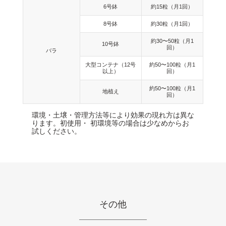
6号鉢
約15粒（月1回）
8号鉢
約30粒（月1回）
約30〜50粒（月1
10号鉢
回）
バラ
大型コンテナ（12号
約50〜100粒（月1
以上）
回）
約50〜100粒（月1
地植え
回）
環境・土壌・管理方法等により効果の現れ方は異な
ります。初使用・ 初環境等の場合は少なめからお
試しください。
その他