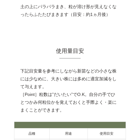
土の上にパラパラまき、粒が溶け形が見えなくな
ったらふたたびまきます（目安：約1ヵ月後）
使用量目安
下記目安量を参考にしながら新苗などの小さな株
には少なめに、大きい株には多めに適宜加減をし
て与えます。
［Point］粒数は”だいたい”でO.K。自分の手でひ
とつかみ何粒位かを覚えておくと手際よく・楽に
まくことができます。
品種
用途
使用目安