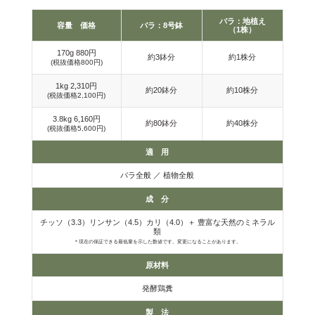
バラ：地植え
容量 価格
バラ：8号鉢
（1株）
170g
880円
約3鉢分
約1株分
(
税抜価格
800円
)
1kg
2,310円
約20鉢分
約10株分
(
税抜価格
2,100円
)
3.8kg
6,160円
約80鉢分
約40株分
(
税抜価格
5,600円
)
適 用
バラ全般 ／ 植物全般
成 分
チッソ（3.3）リンサン（4.5）カリ（4.0）＋ 豊富な天然のミネラル
類
＊現在の保証できる最低量を示した数値です。変更になることがあります。
原材料
発酵鶏糞
製 法